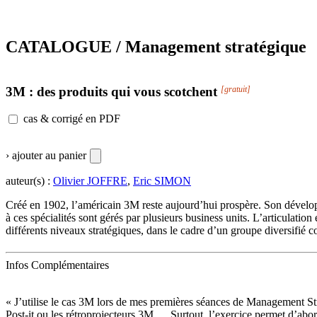
CATALOGUE / Management stratégique
3M : des produits qui vous scotchent
[gratuit]
cas & corrigé en PDF
› ajouter au panier
auteur(s) :
Olivier JOFFRE
,
Eric SIMON
Créé en 1902, l’américain 3M reste aujourd’hui prospère. Son développe
à ces spécialités sont gérés par plusieurs business units. L’articulation
différents niveaux stratégiques, dans le cadre d’un groupe diversifi
Infos Complémentaires
« J’utilise le cas 3M lors de mes premières séances de Management Stra
Post-it ou les rétroprojecteurs 3M…. Surtout, l’exercice permet d’abo