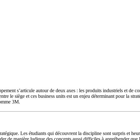
ment s’articule autour de deux axes : les produits industriels et de con
 entre le siège et ces business units est un enjeu déterminant pour la stra
é comme 3M.
tégique. Les étudiants qui découvrent la discipline sont surpris et heur
rder de manière ludique des concepts aussi difficiles à appréhender que