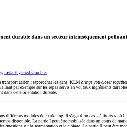
nnement durable dans un secteur intrinsèquement p
y
,
Leila Elgaaied-Gambier
 transport aérien : rapprocher les gens, KLM
brings you closer togethe
aillant par exemple sur les repas servis en vol (aux ingrédients durable
rit dans cette orientation durable.
ans différents modules de marketing. Il s’agit d’un cas « à tiroirs » où l
 temps disponible. La partie I peut être mobilisée dans un cours de marke
ec des questions sur la segmentation et le ciblage. La partie II peut êtr