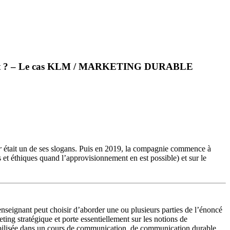
olluant ? – Le cas KLM / MARKETING DURABLE
r
était un de ses slogans. Puis en 2019, la compagnie commence à
s et éthiques quand l’approvisionnement en est possible) et sur le
’enseignant peut choisir d’aborder une ou plusieurs parties de l’énoncé
ting stratégique et porte essentiellement sur les notions de
e mobilisée dans un cours de communication, de communication durable