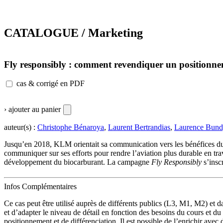
CATALOGUE / Marketing
Fly responsibly : comment revendiquer un positio
cas & corrigé en PDF
› ajouter au panier
auteur(s) :
Christophe Bénaroya
,
Laurent Bertrandias
,
Laurence Bund
Jusqu’en 2018, KLM orientait sa communication vers les bénéfices du
communiquer sur ses efforts pour rendre l’aviation plus durable en trav
développement du biocarburant. La campagne
Fly Responsibly
s’insc
Infos Complémentaires
Ce cas peut être utilisé auprès de différents publics (L3, M1, M2) et d
et d’adapter le niveau de détail en fonction des besoins du cours et du
positionnement et de différenciation. Il est possible de l’enrichir av